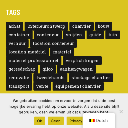
TAGS
achat
interieurontwerp
chantier
bouw
container
conteneur
snijden
guide
tuin
verhuur
location conteneur
location matériel
materiel
matériel professionnel
verplichtingen
gereedschap
qijco
aanhangwagen
renovatie
tweedehands
stockage chantier
transport
vente
équipement chantier
We gebruiken cookies om ervoor te zorgen dat u de best
mogelijke ervaring hebt op onze website. Als u deze site blijft
gebruiken, gaan we ervan uit dat u tevreden bent.
Copyright © 2026 Qijco le Blog
Dutch
Ok
Geen
Privacybeleid