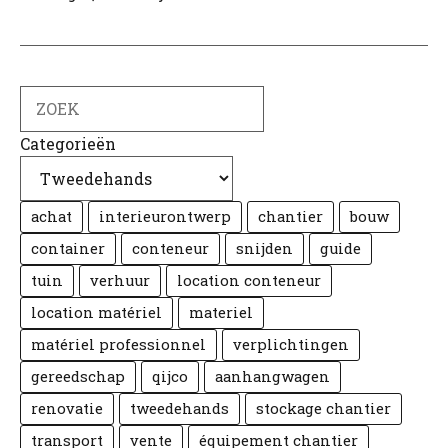
Zoek
op
Categorieën
achat
interieurontwerp
chantier
bouw
container
conteneur
snijden
guide
tuin
verhuur
location conteneur
location matériel
materiel
matériel professionnel
verplichtingen
gereedschap
qijco
aanhangwagen
renovatie
tweedehands
stockage chantier
transport
vente
équipement chantier