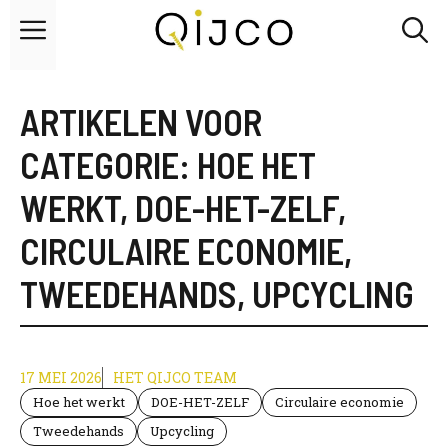
Overslaan
Menu
naar
inhoud
ARTIKELEN VOOR
CATEGORIE:
HOE HET
WERKT
,
DOE-HET-ZELF
,
CIRCULAIRE ECONOMIE
,
TWEEDEHANDS
,
UPCYCLING
17 MEI 2026
HET QIJCO TEAM
Hoe het werkt
DOE-HET-ZELF
Circulaire economie
Tweedehands
Upcycling