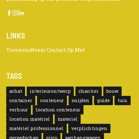
LINKS
Trouwens
Neem Contact Op Met
Juridische informatie
Vertrouwelijkheid
TAGS
achat
interieurontwerp
chantier
bouw
container
conteneur
snijden
guide
tuin
verhuur
location conteneur
location matériel
materiel
matériel professionnel
verplichtingen
gereedschap
qijco
aanhangwagen