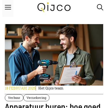
Overslaan
Menu
naar
inhoud
18 FEBRUARI 2025
Het Qijco team
Verhuur
Verzekering
Apparatuur huren: hoe goed