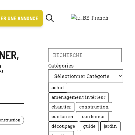
French
ER UNE ANNONCE
INER
,
Search
R
,
Catégories
achat
aménagement intérieur
chantier
construction
container
conteneur
onstruction
découpage
guide
jardin