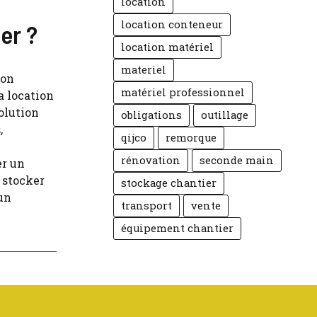
location
location conteneur
er ?
location matériel
materiel
ion
matériel professionnel
a location
olution
obligations
outillage
,
qijco
remorque
rénovation
seconde main
er un
 stocker
stockage chantier
un
transport
vente
équipement chantier