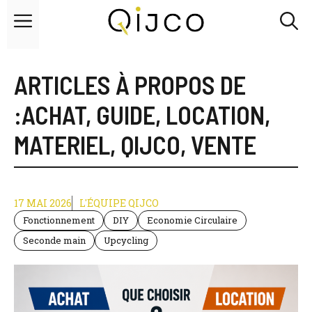
Aller
Menu
au
contenu
ARTICLES À PROPOS DE
:
ACHAT
,
GUIDE
,
LOCATION
,
MATERIEL
,
QIJCO
,
VENTE
17 MAI 2026
L'ÉQUIPE QIJCO
Fonctionnement
DIY
Economie Circulaire
Seconde main
Upcycling