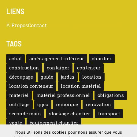
LIENS
À Propos
Contact
Mentions légales
Confidentialité
TAGS
achat
aménagement intérieur
chantier
construction
container
conteneur
découpage
guide
jardin
location
location conteneur
location matériel
materiel
matériel professionnel
obligations
outillage
qijco
remorque
rénovation
seconde main
stockage chantier
transport
vente
équipement chantier
Nous utilisons des cookies pour nous assurer que vous