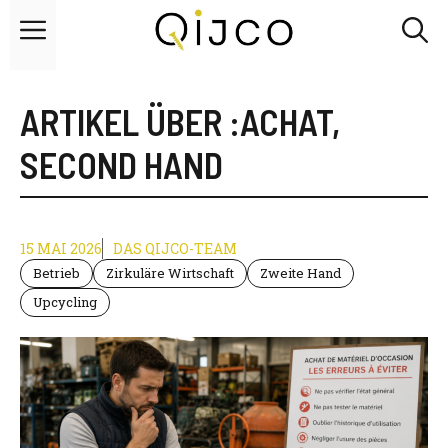
Zum
Menü
Inhalt
springen
ARTIKEL ÜBER :
ACHAT
,
SECOND HAND
15 MAI 2026
DAS QIJCO-TEAM
Betrieb
Zirkuläre Wirtschaft
Zweite Hand
Upcycling