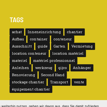
TAGS
achat
Inneneinrichtung
chantier
Aufbau
container
conteneur
Ausschnitt
guide
Garten
Vermietung
location conteneur
location matériel
materiel
matériel professionnel
Anleihen
werkzeug
qijco
Anhänger
Renovierung
Second Hand
stockage chantier
Transport
vente
équipement chantier
weiterhin nutzen, gehen wir davon aus, dass Sie damit zufrieden