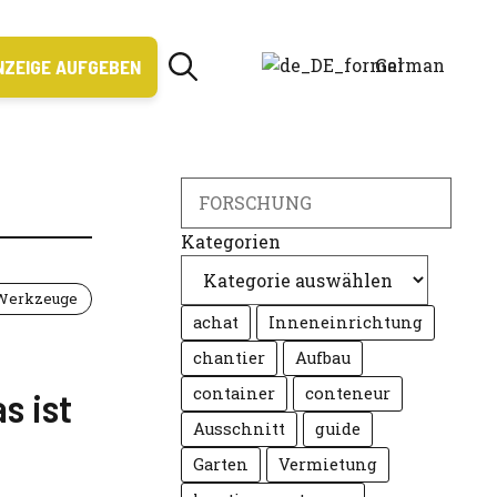
German
NZEIGE AUFGEBEN
Suche
Kategorien
Werkzeuge
achat
Inneneinrichtung
chantier
Aufbau
container
conteneur
s ist
Ausschnitt
guide
Garten
Vermietung