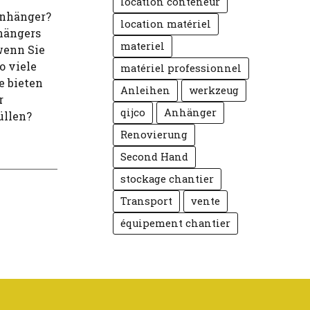
location conteneur
Anhänger?
location matériel
hängers
materiel
wenn Sie
o viele
matériel professionnel
e bieten
Anleihen
werkzeug
r
qijco
Anhänger
üllen?
Renovierung
Second Hand
stockage chantier
Transport
vente
équipement chantier