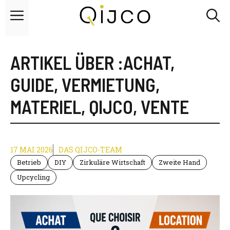
Zum
Menü
Inhalt
springen
ARTIKEL ÜBER :
ACHAT
,
GUIDE
,
VERMIETUNG
,
MATERIEL
,
QIJCO
,
VENTE
17 MAI 2026
DAS QIJCO-TEAM
Betrieb
DIY
Zirkuläre Wirtschaft
Zweite Hand
Upcycling