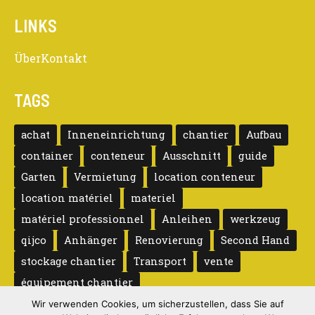
LINKS
Über
Kontakt
Rechtliche Hinweise
Datenschutz
TAGS
achat
Inneneinrichtung
chantier
Aufbau
container
conteneur
Ausschnitt
guide
Garten
Vermietung
location conteneur
location matériel
materiel
matériel professionnel
Anleihen
werkzeug
qijco
Anhänger
Renovierung
Second Hand
stockage chantier
Transport
vente
équipement chantier
Wir verwenden Cookies, um sicherzustellen, dass Sie auf