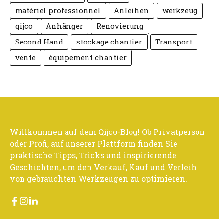
matériel professionnel
Anleihen
werkzeug
qijco
Anhänger
Renovierung
Second Hand
stockage chantier
Transport
vente
équipement chantier
Willkommen auf dem Qijco-Blog! Ob Privatperson
oder Profi, auf unserer Plattform finden Sie
praktische Tipps, Tricks und inspirierende
Geschichten, um den Verkauf, Kauf und Verleih
von gebrauchten Werkzeugen zu optimieren.