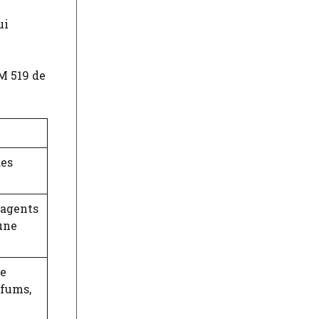
ui
M 519 de
des
 agents
une
de
rfums,