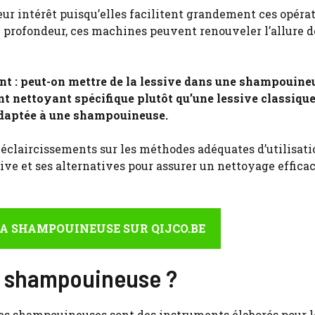
ur intérêt puisqu’elles facilitent grandement ces opéra
 profondeur, ces machines peuvent renouveler l’allure d
 : peut-on mettre de la lessive dans une shampouine
gent nettoyant spécifique plutôt qu’une lessive classiqu
 adaptée à une shampouineuse.
es éclaircissements sur les méthodes adéquates d’utilisat
ive et ses alternatives pour assurer un nettoyage efficac
A SHAMPOUINEUSE SUR QIJCO.BE
ne shampouineuse ?
les shampouineuses sont des instruments élaborés pour l