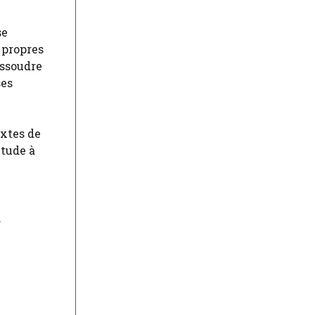
se
 propres
issoudre
ses
extes de
itude à
.