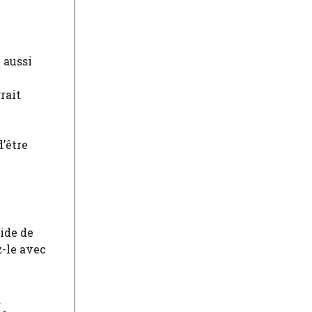
 aussi
rait
’être
uide de
z-le avec
a