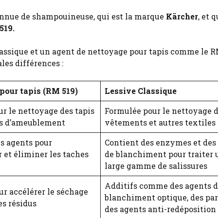
onnue de shampouineuse, qui est la marque
Kärcher
, et q
519.
lassique et un agent de nettoyage pour tapis comme le R
ales différences :
pour tapis (RM 519)
Lessive Classique
r le nettoyage des tapis
Formulée pour le nettoyage 
sus d’ameublement
vêtements et autres textiles
s agents pour
Contient des enzymes et des
et éliminer les taches
de blanchiment pour traiter 
large gamme de salissures
Additifs comme des agents 
ur accélérer le séchage
blanchiment optique, des pa
es résidus
des agents anti-redéposition