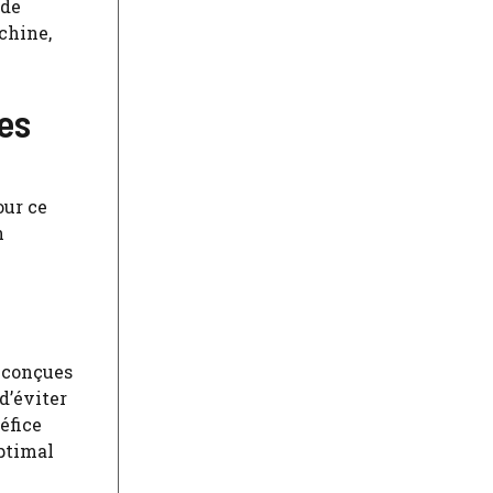
 de
chine,
es
our ce
n
, conçues
d’éviter
néfice
optimal