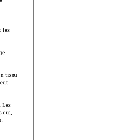
 les
ge
un tissu
peut
. Les
 qui,
u.