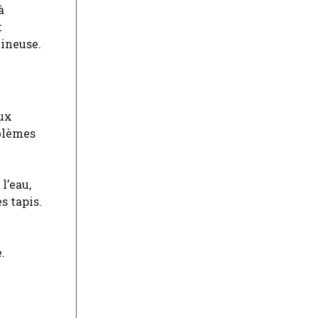
à
t
uineuse.
eux
oblèmes
l’eau,
s tapis.
.