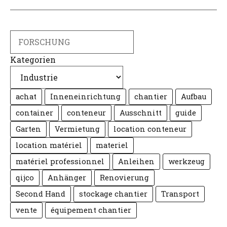
Suche
Kategorien
achat
Inneneinrichtung
chantier
Aufbau
container
conteneur
Ausschnitt
guide
Garten
Vermietung
location conteneur
location matériel
materiel
matériel professionnel
Anleihen
werkzeug
qijco
Anhänger
Renovierung
Second Hand
stockage chantier
Transport
vente
équipement chantier