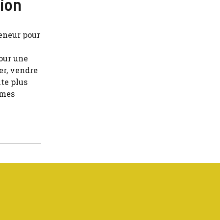
sion
teneur pour
our une
er, vendre
ite plus
rmes
.