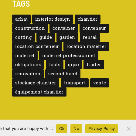
TAGS
achat
interior design
chantier
construction
container
conteneur
cutting
guide
garden
rental
location conteneur
location matériel
materiel
matériel professionnel
obligations
tools
qijco
trailer
renovation
second hand
stockage chantier
transport
vente
équipement chantier
 that you are happy with it.
Ok
No
Privacy Policy