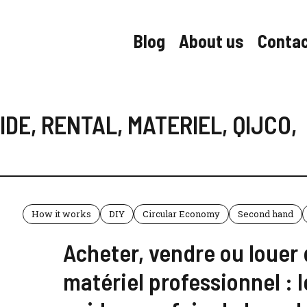
Blog
About us
Conta
IDE
,
RENTAL
,
MATERIEL
,
QIJCO
,
How it works
DIY
Circular Economy
Second hand
Acheter, vendre ou louer
matériel professionnel : l