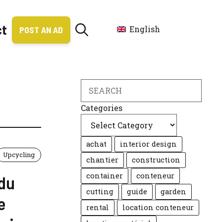
ct
English
POST AN AD
Search
Categories
achat
interior design
Upcycling
chantier
construction
container
conteneur
 du
cutting
guide
garden
e
rental
location conteneur