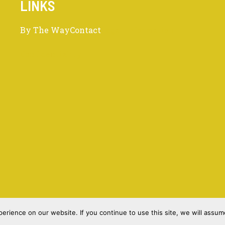
LINKS
By The Way
Contact
Legal information
Confidentiality
Copyright © 2026 Qijco le Blog
rience on our website. If you continue to use this site, we will assume