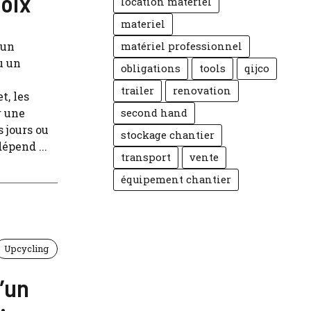
hoix
location matériel
materiel
 un
matériel professionnel
u un
obligations
tools
qijco
trailer
renovation
t, les
r une
second hand
 jours ou
stockage chantier
épend ...
transport
vente
équipement chantier
Upcycling
d’un