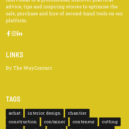
advice, tips and inspiring stories to optimise the
sale, purchase and hire of second-hand tools on our
platform.
LINKS
By The Way
Contact
Legal information
Confidentiality
TAGS
achat
interior design
chantier
construction
container
conteneur
cutting