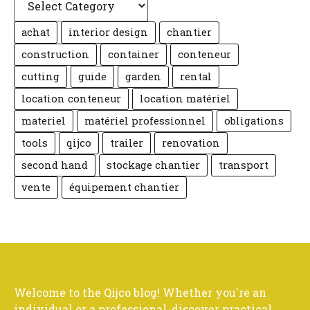
achat
interior design
chantier
construction
container
conteneur
cutting
guide
garden
rental
location conteneur
location matériel
materiel
matériel professionnel
obligations
tools
qijco
trailer
renovation
second hand
stockage chantier
transport
vente
équipement chantier
Welcome to the Qijco blog! Whether you're an
individual or a professional, discover practical