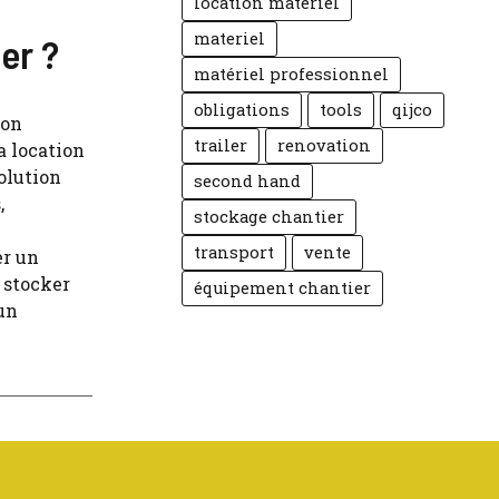
location matériel
materiel
er ?
matériel professionnel
obligations
tools
qijco
ion
trailer
renovation
a location
olution
second hand
,
stockage chantier
transport
vente
er un
 stocker
équipement chantier
un