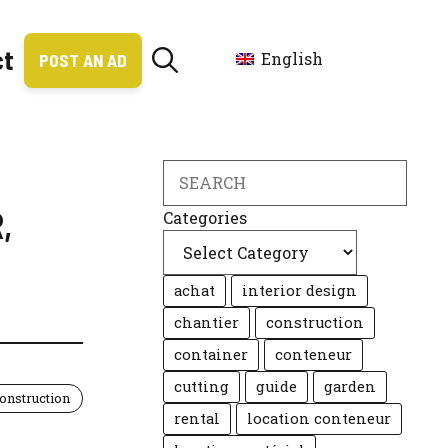
ct
English
POST AN AD
Search
R
,
Categories
achat
interior design
chantier
construction
container
conteneur
cutting
guide
garden
onstruction
rental
location conteneur