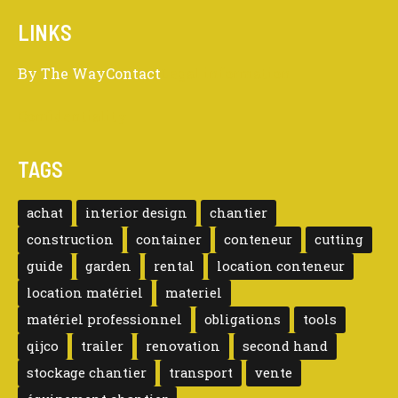
LINKS
By The Way
Contact
Legal information
Confidentiality
TAGS
achat
interior design
chantier
construction
container
conteneur
cutting
guide
garden
rental
location conteneur
location matériel
materiel
matériel professionnel
obligations
tools
qijco
trailer
renovation
second hand
stockage chantier
transport
vente