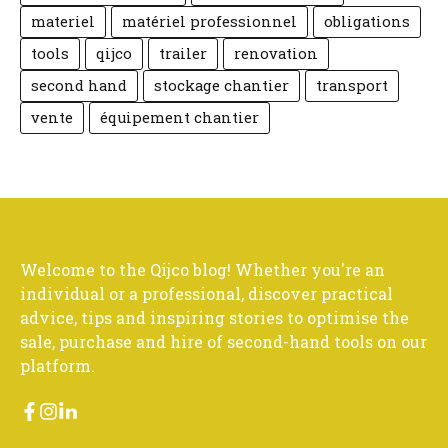
materiel
matériel professionnel
obligations
tools
qijco
trailer
renovation
second hand
stockage chantier
transport
vente
équipement chantier
Welcome to the Qijco blog! Whether you're an
individual or a professional, discover practical
advice, tips and inspiring stories to optimise the
sale, purchase and hire of second-hand tools on our
platform.