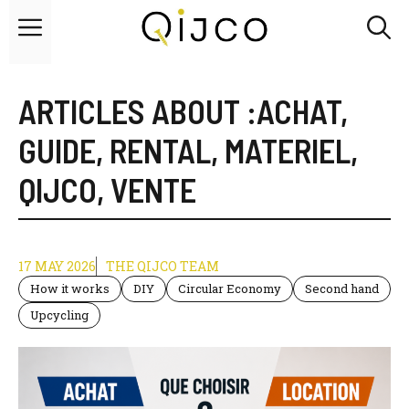
Skip
Menu
to
content
ARTICLES ABOUT :
ACHAT
,
GUIDE
,
RENTAL
,
MATERIEL
,
QIJCO
,
VENTE
17 MAY 2026
THE QIJCO TEAM
How it works
DIY
Circular Economy
Second hand
Upcycling